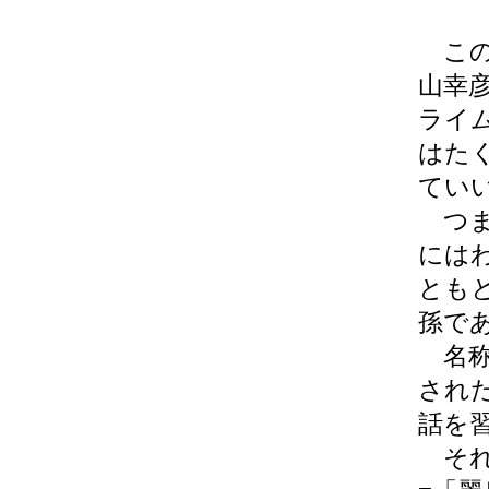
この
山幸
ライ
はた
てい
つま
には
とも
孫で
名称
され
話を
それ