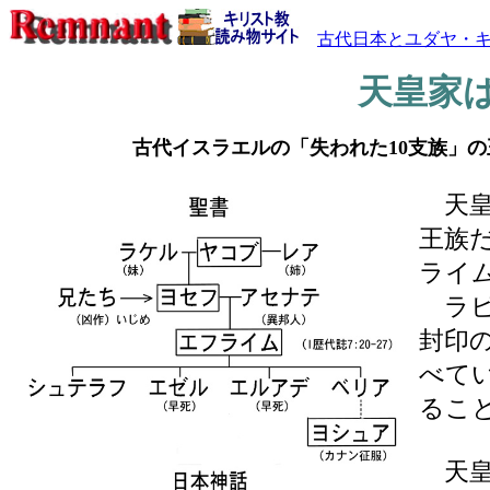
古代日本とユダヤ・
天皇家
古代イスラエルの「失われた10支族」
天皇
王族
ライ
ラビ
封印
べて
るこ
天皇