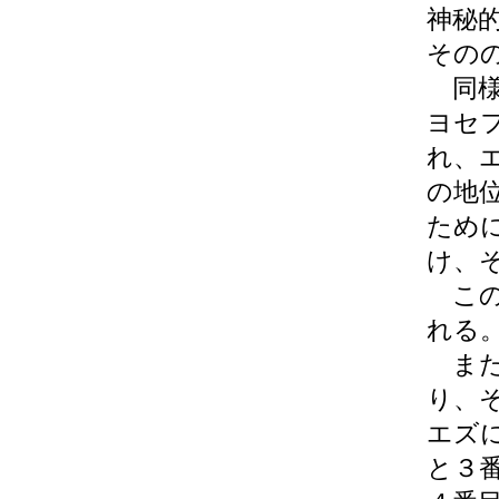
神秘
その
同様
ヨセ
れ、
の地
ため
け、
この
れる
また
り、
エズ
と３