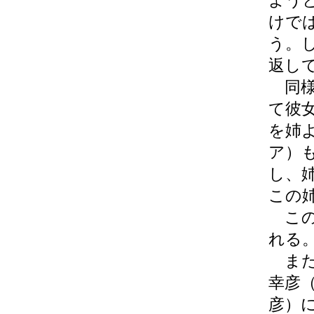
よう
けで
う。
返し
同様
て彼
を姉
ア）
し、
この
この
れる
また
幸彦
彦）