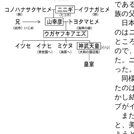
であ
族の
日本
のは
とこ
ので
た。
った
同様
たの
かし
ブが
また
と、