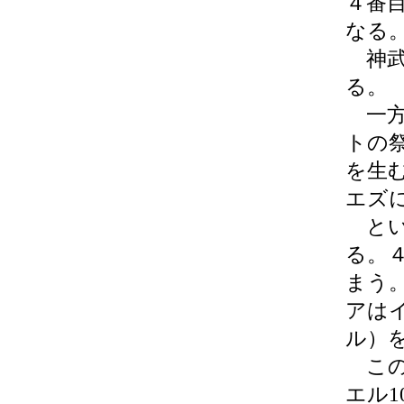
４番
なる
神武
る。
一方
トの
を生
エズ
とい
る。
まう
アは
ル）を
この
エル