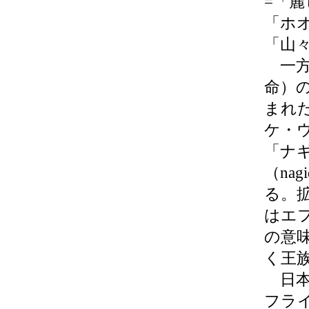
=「
「ホオ
「山
一方
命）
まれ
ケ・
「ナ
（na
る。
はエ
の意
く王
日本
フラ